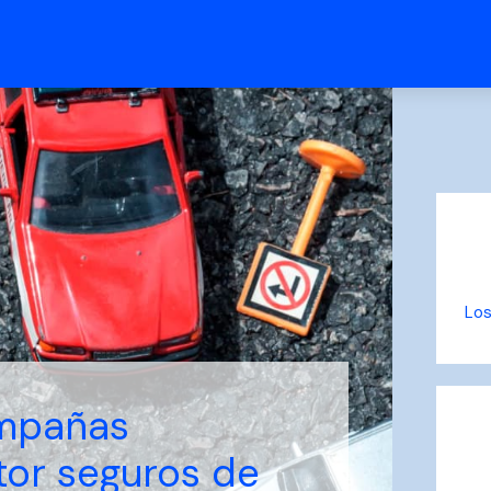
Los
ampañas
ctor seguros de