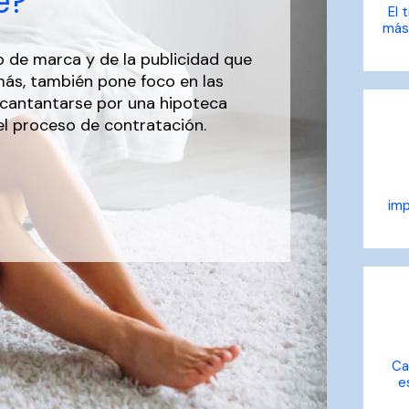
e?
El 
más 
o de marca y de la publicidad que
emás, también pone foco en las
ecantantarse por una hipoteca
 el proceso de contratación.
imp
Ca
e