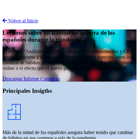
Volver al Inicio
Lecciones sobre los hábitos de compra de los
españoles durante la pandemia
El estudio “Análisis consumo y compra sector alimentación y GC:
nuevo panorama y efecto en las marcas” aborda aspectos como los
cambios de hábitos de consumo y compra, el impulso de la compra
online o el efecto que el nuevo panorama tiene sobre las marcas.
Descargar Informe Completo
Principales Insigths
Más de la mitad de los españoles asegura haber tenido que cambiar
de hábitos en sus compras a raíz de la pandemia.